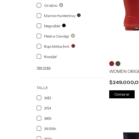
Gris|mc
Marino Hunter|nvy
Negro|blk
Piedra Claro|gr
Rojo Militar|mlr
Rosa|pf
Ver más
WOMEN ORIGI
$249.000,
TALLE
Comprar
36|3
37|4
38|5
39.5|6h
39|6