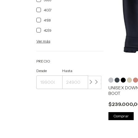
40|7
41|8
42|9
Ver más
PRECIO
Desde
Hasta
UNISEX DOW
BOOT
$239.000,
Comprar