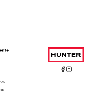
iente
ones
nes