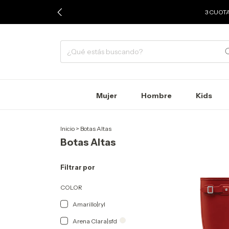
3 CUOTA
Mujer
Hombre
Kids
Inicio
>
Botas Altas
Botas Altas
Filtrar por
COLOR
Amarillo|ryl
Arena Clara|sfd