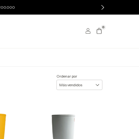
$200.000
0
Ordenar por