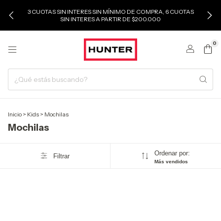
3 CUOTAS SIN INTERES SIN MÍNIMO DE COMPRA, 6 CUOTAS
SIN INTERES A PARTIR DE $200.000
0
Inicio
>
Kids
>
Mochilas
Mochilas
Ordenar por:
Filtrar
Más vendidos