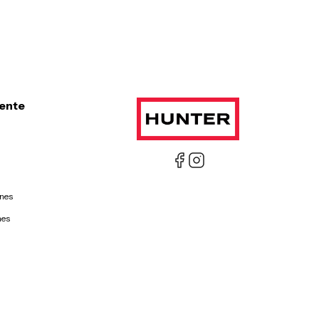
iente
ones
nes