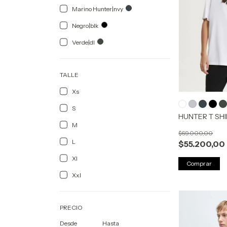
Marino Hunter|nvy
Negro|blk
Verde|dl
TALLE
Xs
S
HUNTER T SHI
M
$69.000,00
L
$55.200,00
Xl
Comprar
Xxl
PRECIO
Desde
Hasta