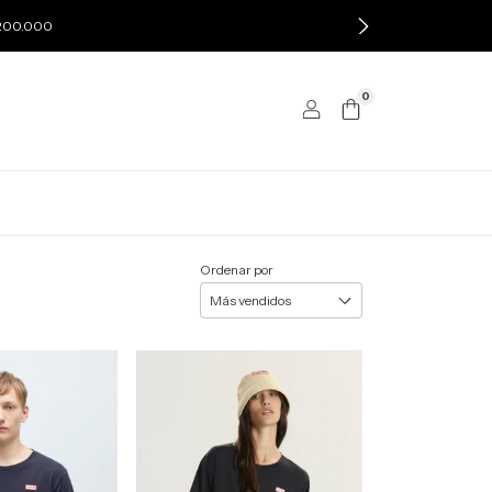
$200.000
0
Ordenar por