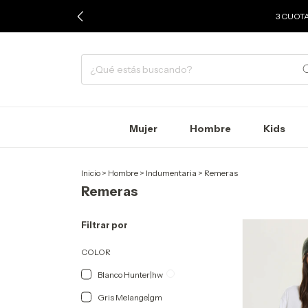
3 CUOTA
Mujer
Hombre
Kids
Inicio
>
Hombre
>
Indumentaria
>
Remeras
Remeras
Filtrar por
COLOR
Blanco Hunter|hw
Gris Melange|gm