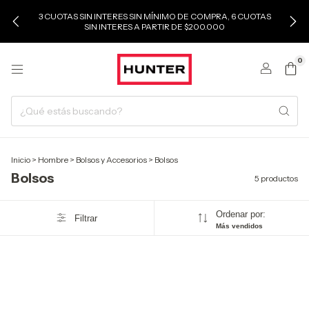
3 CUOTAS SIN INTERES SIN MÍNIMO DE COMPRA, 6 CUOTAS
SIN INTERES A PARTIR DE $200.000
0
Inicio
>
Hombre
>
Bolsos y Accesorios
>
Bolsos
Bolsos
5 productos
Ordenar por:
Filtrar
Más vendidos