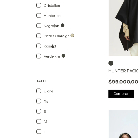
Cristal|cm
Hunter|ao
Negro|hb
Piedra Claro|gr
Rosa|pf
Verde|km
HUNTER PAC
$99.000,0
TALLE
U|one
Comprar
Xs
S
M
L