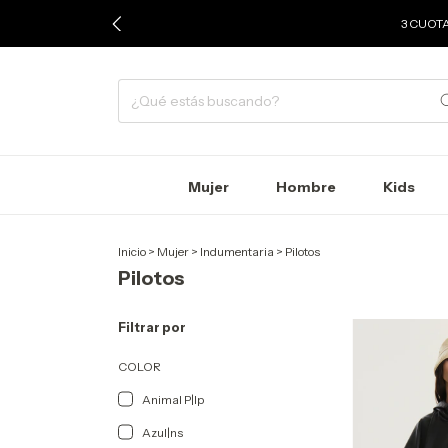
3 CUOTA
Mujer
Hombre
Kids
Inicio
>
Mujer
>
Indumentaria
>
Pilotos
Pilotos
Filtrar por
COLOR
Animal P|lp
Azul|ns