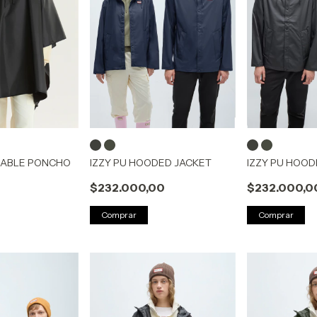
KABLE PONCHO
IZZY PU HOODED JACKET
IZZY PU HOOD
0
$232.000,00
$232.000,0
Comprar
Comprar