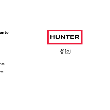
iente
ones
nes