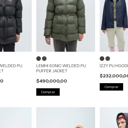
 WELDED PU
LEMHI SONIC WELDED PU
IZZY PU HOOD
ET
PUFFER JACKET
$232.000,0
00
$490.000,00
Comprar
Comprar