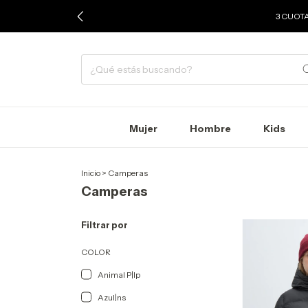
3 CUOTA
Mujer
Hombre
Kids
Inicio
>
Camperas
Camperas
Filtrar por
COLOR
Animal P|lp
Azul|ns