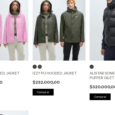
DED JACKET
IZZY PU HOODED JACKET
ALISTAR SONI
PUFFER GILET
00
$232.000,00
$320.000,0
Comprar
Comprar