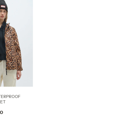
TERPROOF
KET
00