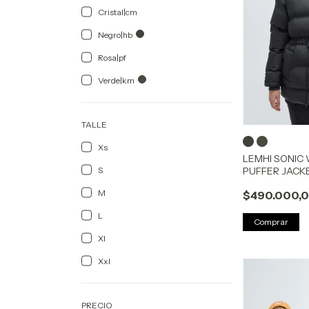
Cristal|cm
Negro|hb
Rosa|pf
Verde|km
TALLE
Xs
LEMHI SONIC
PUFFER JACK
S
M
$490.000,
L
Comprar
Xl
Xxl
PRECIO