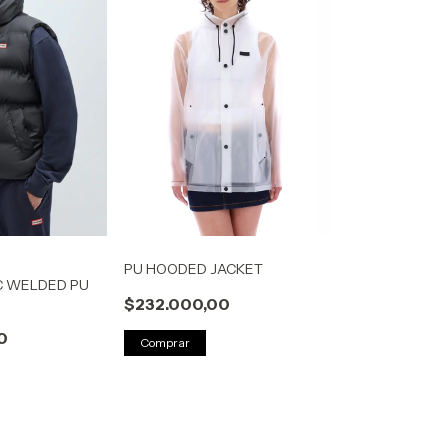
PU HOODED JACKET
C WELDED PU
$232.000,00
0
Comprar