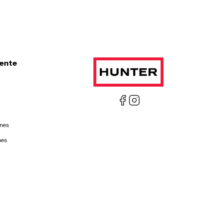
iente
ones
nes