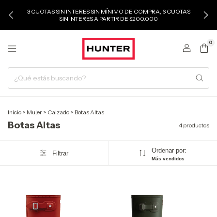
3 CUOTAS SIN INTERES SIN MÍNIMO DE COMPRA, 6 CUOTAS
SIN INTERES A PARTIR DE $200.000
0
Inicio
>
Mujer
>
Calzado
>
Botas Altas
Botas Altas
4 productos
Ordenar por:
Filtrar
Más vendidos