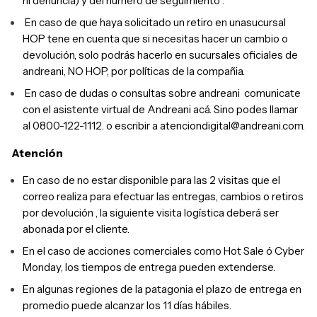
ni denuncia) y del número de seguimiento .
En caso de que haya solicitado un retiro en unasucursal
HOP tene en cuenta que si necesitas hacer un cambio o
devolución, solo podrás hacerlo en sucursales oficiales de
andreani, NO HOP, por políticas de la compañia.
En caso de dudas o consultas sobre andreani comunicate
con el asistente virtual de Andreani acá. Sino podes llamar
al 0800-122-1112. o escribir a
atenciondigital@andreani.com
.
Atención
En caso de no estar disponible para las 2 visitas que el
correo realiza para efectuar las entregas, cambios o retiros
por devolución , la siguiente visita logística deberá ser
abonada por el cliente.
En el caso de acciones comerciales como Hot Sale ó Cyber
Monday, los tiempos de entrega pueden extenderse.
En algunas regiones de la patagonia el plazo de entrega en
promedio puede alcanzar los 11 días hábiles.