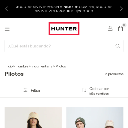
3 CUOTAS SIN INTERES SIN MÍNIMO DE COMPRA, 6 CUOTAS
SIN INTERES A PARTIR DE $200.000
0
Inicio
>
Hombre
>
Indumentaria
>
Pilotos
Pilotos
5 productos
Ordenar por:
Filtrar
Más vendidos