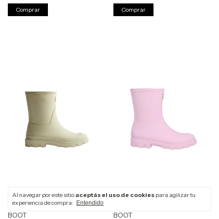
Comprar
Comprar
Al navegar por este sitio
aceptás el uso de cookies
para agilizar tu
experiencia de compra.
Entendido
UNISEX DOWNPOUR SHORT
UNISEX DOWNPOUR SHORT
BOOT
BOOT