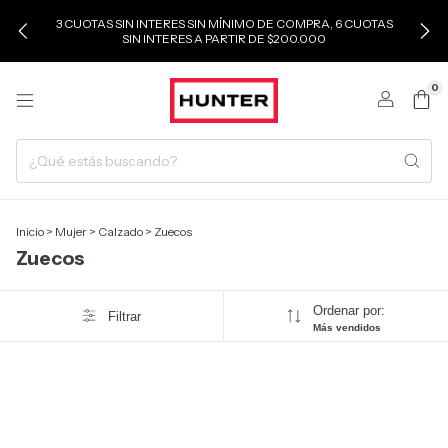
3 CUOTAS SIN INTERES SIN MÍNIMO DE COMPRA, 6 CUOTAS
SIN INTERES A PARTIR DE $200.000
0
Inicio
>
Mujer
>
Calzado
>
Zuecos
Zuecos
Ordenar por:
Filtrar
Más vendidos