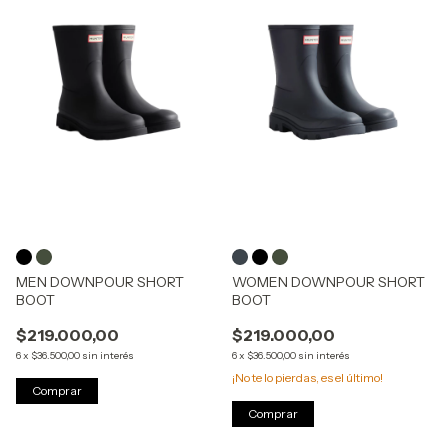
MEN DOWNPOUR SHORT
WOMEN DOWNPOUR SHORT
BOOT
BOOT
$219.000,00
$219.000,00
6
x
$36.500,00
sin interés
6
x
$36.500,00
sin interés
¡No te lo pierdas, es el último!
Comprar
Comprar