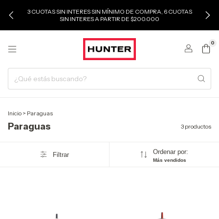
3 CUOTAS SIN INTERES SIN MÍNIMO DE COMPRA, 6 CUOTAS
SIN INTERES A PARTIR DE $200.000
0
Inicio
>
Paraguas
Paraguas
3 productos
Ordenar por:
Filtrar
Más vendidos