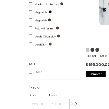
Marino Hunter|nvy
Negro|blk
Negro|hb
Rojo Militar|mlr
Verde Oliva |dov
Verde|km
CROVIE BACK
$195.000,0
TALLE
U|one
Comprar
PRECIO
Desde
Hasta