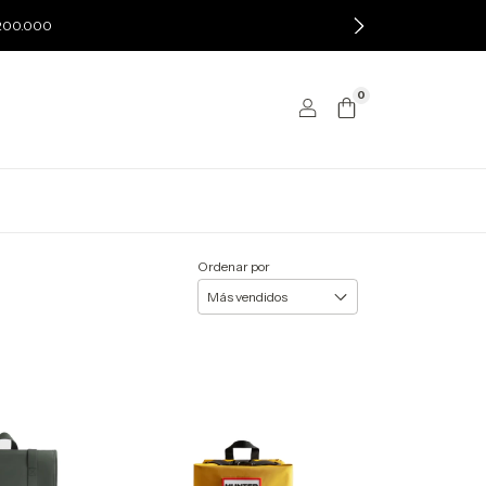
$200.000
0
Ordenar por