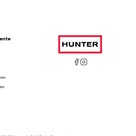
iente
ones
nes