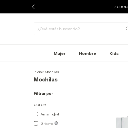
3 CUOTA
Mujer
Hombre
Kids
Inicio
>
Mochilas
Mochilas
Filtrar por
COLOR
Amarillo|ryl
Gris|mc