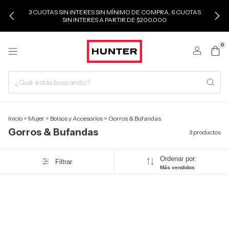
3 CUOTAS SIN INTERES SIN MÍNIMO DE COMPRA, 6 CUOTAS
SIN INTERES A PARTIR DE $200.000
0
Inicio
>
Mujer
>
Bolsos y Accesorios
>
Gorros & Bufandas
Gorros & Bufandas
3 productos
Ordenar por:
Filtrar
Más vendidos