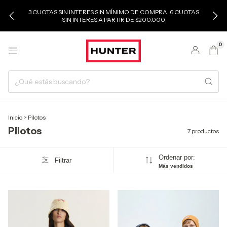
3 CUOTAS SIN INTERES SIN MÍNIMO DE COMPRA, 6 CUOTAS
SIN INTERES A PARTIR DE $200.000
0
Inicio
>
Pilotos
Pilotos
7 productos
Ordenar por:
Filtrar
Más vendidos