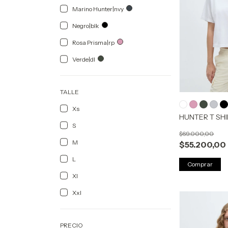
Marino Hunter|nvy
Negro|blk
Rosa Prisma|rp
Verde|dl
TALLE
Xs
HUNTER T SH
S
$69.000,00
M
$55.200,00
L
Comprar
Xl
Xxl
PRECIO