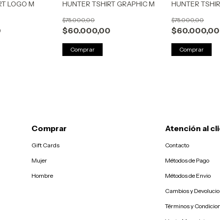
RT LOGO M
HUNTER TSHIRT GRAPHIC M
HUNTER TSHIR
$75.000,00
$75.000,00
0
$60.000,00
$60.000,00
Comprar
Comprar
Comprar
Atención al cl
Gift Cards
Contacto
Mujer
Métodos de Pago
Hombre
Métodos de Envio
Cambios y Devoluci
Términos y Condicio