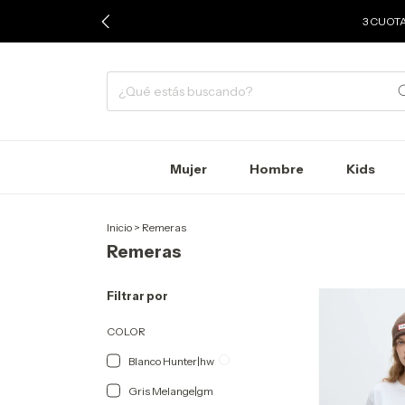
3 CUOTA
Mujer
Hombre
Kids
Inicio
>
Remeras
Remeras
Filtrar por
COLOR
Blanco Hunter|hw
Gris Melange|gm