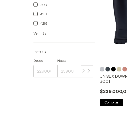
40|7
41|8
42|9
Ver más
PRECIO
Desde
Hasta
UNISEX DOW
BOOT
$239.000,
Comprar