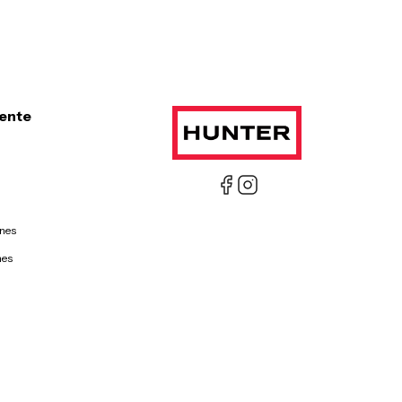
iente
ones
nes