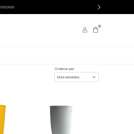
$200.000
0
Ordenar por