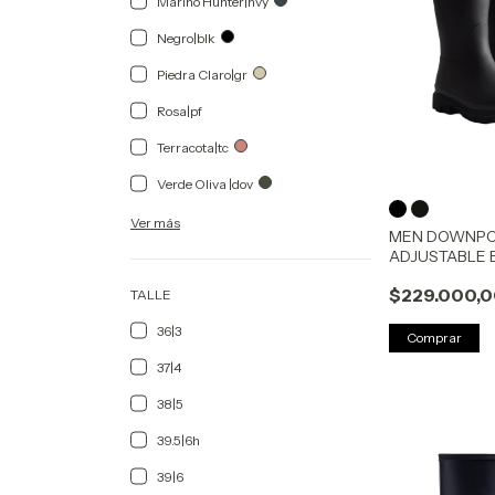
Marino Hunter|nvy
Negro|blk
Piedra Claro|gr
Rosa|pf
Terracota|tc
Verde Oliva |dov
Ver más
MEN DOWNP
ADJUSTABLE 
$229.000,
TALLE
36|3
Comprar
37|4
38|5
39.5|6h
39|6