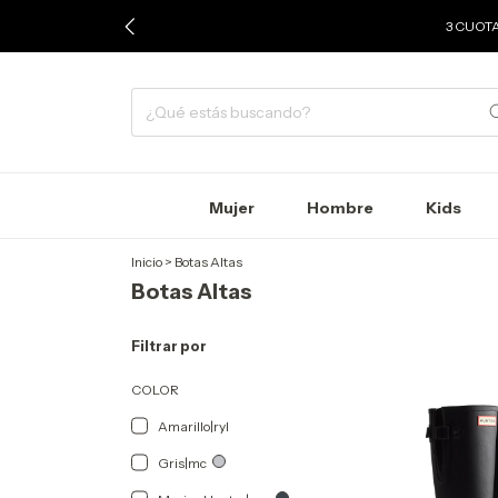
3 CUOTA
Mujer
Hombre
Kids
Inicio
>
Botas Altas
Botas Altas
Filtrar por
COLOR
Amarillo|ryl
Gris|mc