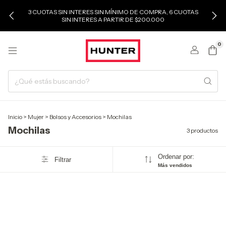
3 CUOTAS SIN INTERES SIN MÍNIMO DE COMPRA, 6 CUOTAS
SIN INTERES A PARTIR DE $200.000
0
Inicio
>
Mujer
>
Bolsos y Accesorios
>
Mochilas
Mochilas
3 productos
Ordenar por:
Filtrar
Más vendidos