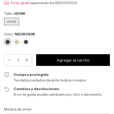
Envío gratis
superando los
$250.000,00
Talle:
U|ONE
U|ONE
Color:
NEGRO|HB
Compra protegida
Tus datos cuidados durante toda la compra.
Cambios y devoluciones
Si no te gusta, podés cambiarlo por otro o devolverlo.
Entregas para el CP:
Cambiar CP
Medios de envío