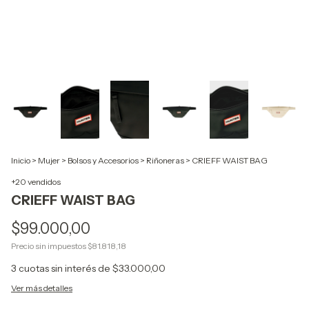
Inicio
>
Mujer
>
Bolsos y Accesorios
>
Riñoneras
>
CRIEFF WAIST BAG
+20 vendidos
CRIEFF WAIST BAG
$99.000,00
Precio sin impuestos
$81.818,18
3
cuotas sin interés de
$33.000,00
Ver más detalles