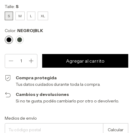
Talle:
S
S
M
L
XL
Color:
NEGRO|BLK
Compra protegida
Tus datos cuidados durante toda la compra.
Cambios y devoluciones
Si no te gusta, podés cambiarlo por otro o devolverlo.
Entregas para el CP:
Cambiar CP
Medios de envío
Calcular