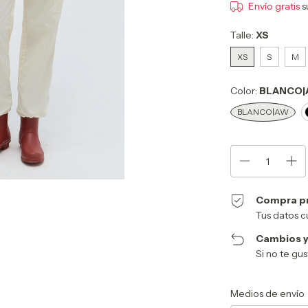
Envío gratis
s
Talle:
XS
XS
S
M
Color:
BLANCO|
BLANCO|AW
Compra p
Tus datos c
Cambios y
Si no te gu
Entregas para el CP:
Medios de envío