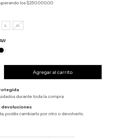
uperando los
$250.000,00
L
XL
AW
rotegida
uidados durante toda la compra.
 devoluciones
sta, podés cambiarlo por otro o devolverlo.
Cambiar CP