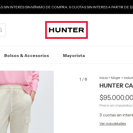
S SIN INTERES SIN MÍNIMO DE COMPRA, 6 CUOTAS SIN INTERES A PARTIR DE 
Bolsos & Accesorios
Mayorista
Inicio
>
Mujer
>
Indum
1
/
8
HUNTER C
$95.000,0
Precio sin impuestos
3
cuotas sin inte
Ver más detalles