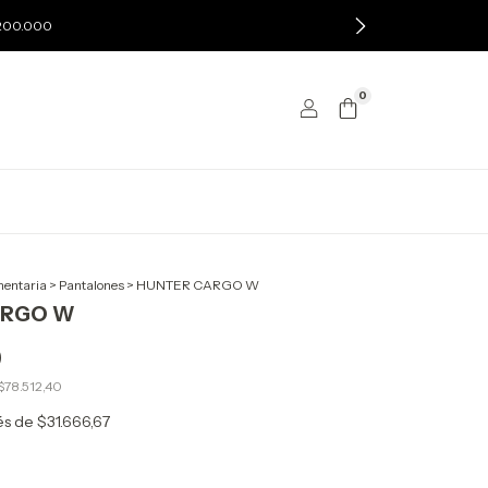
$200.000
0
entaria
>
Pantalones
>
HUNTER CARGO W
ARGO W
0
$78.512,40
rés de
$31.666,67