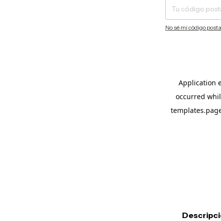
No sé mi código posta
Descripc