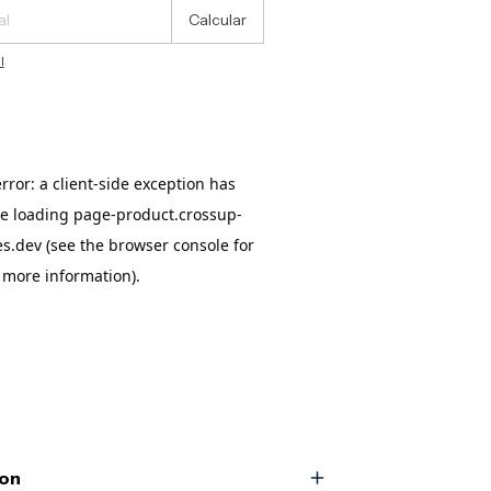
Calcular
l
ion