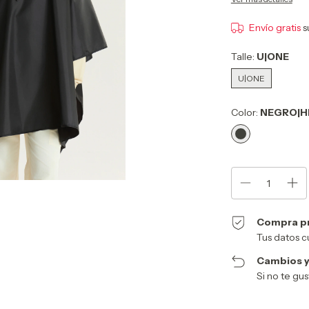
Envío gratis
s
Talle:
U|ONE
U|ONE
Color:
NEGRO|H
Compra p
Tus datos c
Cambios y
Si no te gu