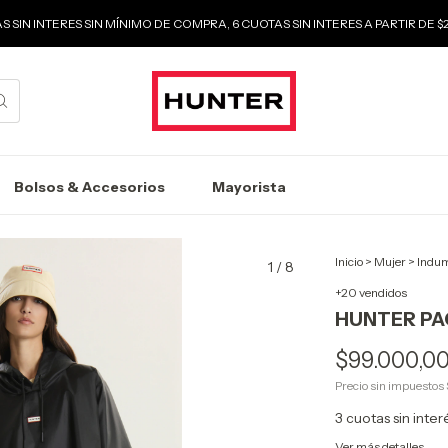
S SIN INTERES SIN MÍNIMO DE COMPRA, 6 CUOTAS SIN INTERES A PARTIR DE 
Bolsos & Accesorios
Mayorista
Inicio
>
Mujer
>
Indum
1
/
8
+20 vendidos
HUNTER P
$99.000,0
Precio sin impuestos
3
cuotas sin inte
Ver más detalles