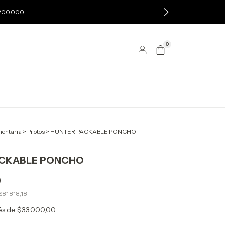
$200.000
0
entaria
>
Pilotos
>
HUNTER PACKABLE PONCHO
ACKABLE PONCHO
0
$81.818,18
rés de
$33.000,00