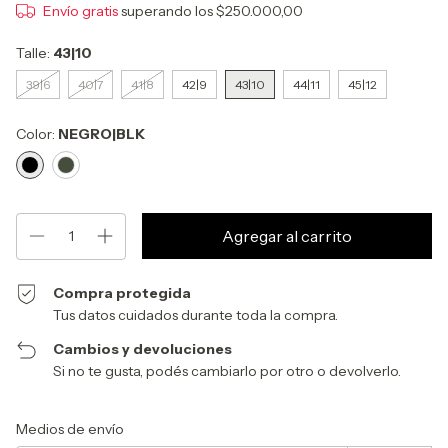
Envío gratis
superando los
$250.000,00
Talle:
43|10
39|6
40|7
41|8
42|9
43|10
44|11
45|12
Color:
NEGRO|BLK
Compra protegida
Tus datos cuidados durante toda la compra.
Cambios y devoluciones
Si no te gusta, podés cambiarlo por otro o devolverlo.
Entregas para el CP:
Cambiar CP
Medios de envío