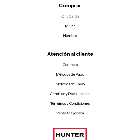
Comprar
Detalle clasico superior “topbind” de Hunter.
Gift Cards
Mujer
Hombre
Atención al cliente
Contacto
Métodos de Pago
Métodos de Envio
Cambios y Devoluciones
Términos y Condiciones
Venta Mayorista