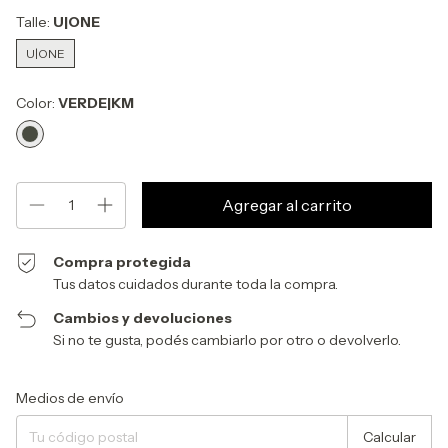
Talle:
U|ONE
U|ONE
Color:
VERDE|KM
Compra protegida
Tus datos cuidados durante toda la compra.
Cambios y devoluciones
Si no te gusta, podés cambiarlo por otro o devolverlo.
Entregas para el CP:
Cambiar CP
Medios de envío
Calcular