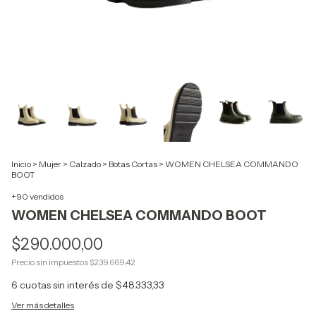
Inicio
>
Mujer
>
Calzado
>
Botas Cortas
>
WOMEN CHELSEA COMMANDO
BOOT
+90 vendidos
WOMEN CHELSEA COMMANDO BOOT
$290.000,00
Precio sin impuestos
$239.669,42
6
cuotas sin interés de
$48.333,33
Ver más detalles