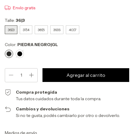
Envío gratis
Talle:
36|3
36|3
37|4
38|5
39|6
40|7
Color:
PIEDRA NEGRO|GL
Compra protegida
Tus datos cuidados durante toda la compra.
Cambios y devoluciones
Si no te gusta, podés cambiarlo por otro o devolverlo.
Entregas para el CP:
Cambiar CP
Medios de envío