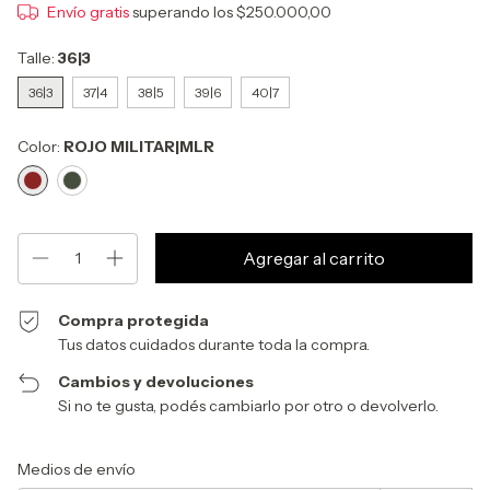
Envío gratis
superando los
$250.000,00
Talle:
36|3
36|3
37|4
38|5
39|6
40|7
Color:
ROJO MILITAR|MLR
Compra protegida
Tus datos cuidados durante toda la compra.
Cambios y devoluciones
Si no te gusta, podés cambiarlo por otro o devolverlo.
Entregas para el CP:
Cambiar CP
Medios de envío