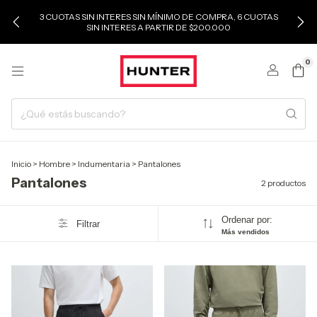
3 CUOTAS SIN INTERES SIN MÍNIMO DE COMPRA, 6 CUOTAS
SIN INTERES A PARTIR DE $200.000
0
Inicio
>
Hombre
>
Indumentaria
>
Pantalones
Pantalones
2 productos
Ordenar por:
Filtrar
Más vendidos